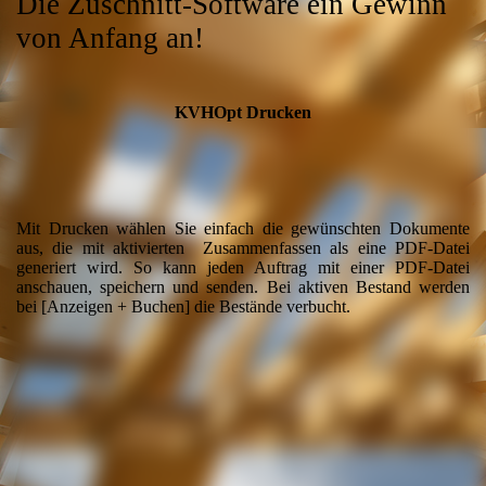
Die Zuschnitt-Software ein Gewinn
von Anfang an!
KVHOpt Drucken
Mit Drucken wählen Sie einfach die gewünschten Dokumente
aus, die mit aktivierten Zusammenfassen als eine PDF-Datei
generiert wird. So kann jeden Auftrag mit einer PDF-Datei
anschauen, speichern und senden. Bei aktiven Bestand werden
bei [Anzeigen + Buchen]
die Bestände verbucht.