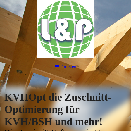
Drucken
KVHOpt die Zuschnitt-
Optimierung für
KVH/BSH und mehr!